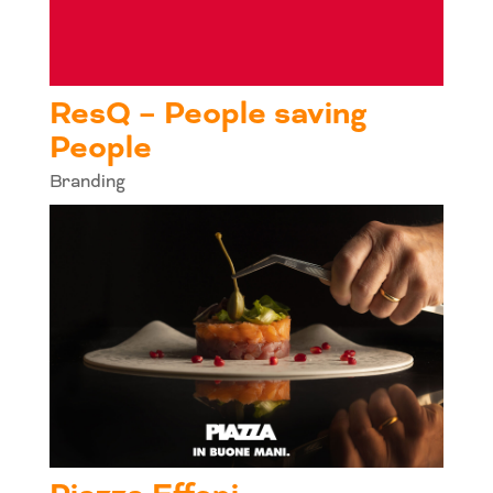
ResQ – People saving
People
Branding