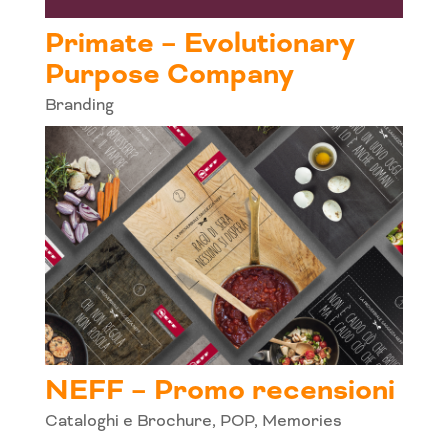
Primate – Evolutionary
Purpose Company
Branding
NEFF – Promo recensioni
Cataloghi e Brochure
,
POP
,
Memories