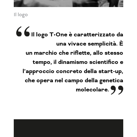
Il logo
Il
logo
T•One
è
caratterizzato
da
u
na vivace
semplicità.
È
un
marchio
che riflette
, allo stesso
tempo, il
dinamismo
scientifico
e
l’approccio
concreto
della start-up,
che opera nel campo della genetica
molecolare.