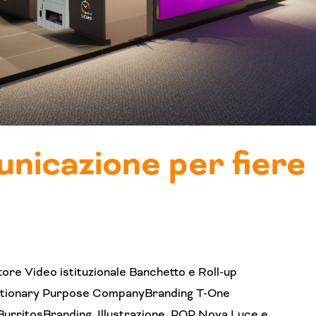
nicazione per fiere
ore Video istituzionale Banchetto e Roll-up
lutionary Purpose CompanyBranding T-One
urritosBranding, Illustrazione, POP Nova Luce e...