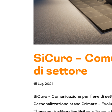
SiCuro – Comu
di settore
15 Lug, 2024
SiCuro – Comunicazione per fiere di sett
Personalizzazione stand Primate – Evo
TherapeuticsBranding Britos – Tacos y B